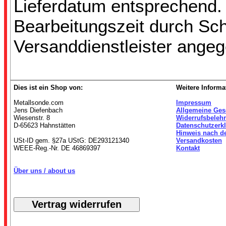
Lieferdatum entsprechend.
Bearbeitungszeit durch Sc
Versanddienstleister ange
Dies ist ein Shop von:
Weitere Informa
Metallsonde.com
Impressum
Jens Diefenbach
Allgemeine Ges
Wiesenstr. 8
Widerrufsbeleh
D-65623 Hahnstätten
Datenschutzerk
Hinweis nach d
USt-ID gem. §27a UStG: DE293121340
Versandkosten
WEEE-Reg.-Nr. DE 46869397
Kontakt
Über uns / about us