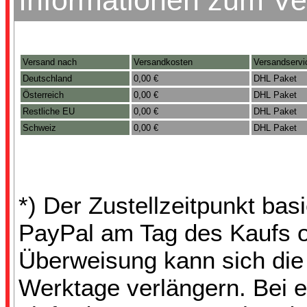
Informationen zum V
Versand nach
Versandkosten
Versandservi
Deutschland
0,00 €
DHL Paket
Österreich
0,00 €
DHL Paket
Restliche EU
0,00 €
DHL Paket
Schweiz
0,00 €
DHL Paket
*) Der Zustellzeitpunkt ba
PayPal am Tag des Kaufs 
Überweisung kann sich die 
Werktage verlängern. Bei e