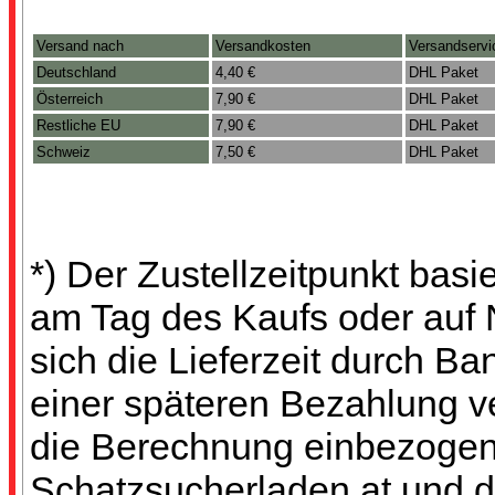
Versand nach
Versandkosten
Versandservi
Deutschland
4,40 €
DHL Paket
Österreich
7,90 €
DHL Paket
Restliche EU
7,90 €
DHL Paket
Schweiz
7,50 €
DHL Paket
*) Der Zustellzeitpunkt bas
am Tag des Kaufs oder auf
sich die Lieferzeit durch B
einer späteren Bezahlung ve
die Berechnung einbezogen 
Schatzsucherladen.at und d